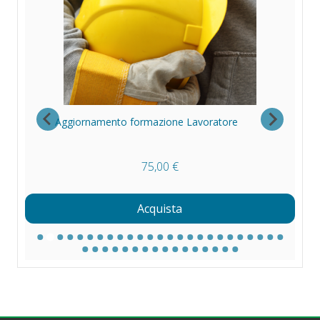
Aggiornamento formazione Lavoratore
Fo
75,00 €
Acquista