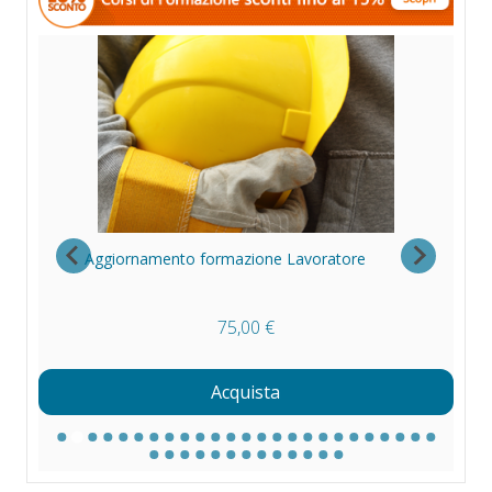
Aggiornamento formazione Lavoratore
Fo
75,00 €
Acquista