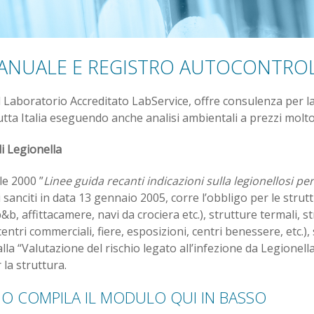
MANUALE E REGISTRO AUTOCONTROL
l Laboratorio Accreditato LabService, offre consulenza per l
utta Italia eseguendo anche analisi ambientali a prezzi molto
di Legionella
le 2000 ”
Linee guida recanti indicazioni sulla legionellosi per 
 sanciti in data 13 gennaio 2005, corre l’obbligo per le struttu
b, affittacamere, navi da crociera etc.), strutture termali, st
 centri commerciali, fiere, esposizioni, centri benessere, etc.),
 alla “Valutazione del rischio legato all’infezione da Legion
 la struttura.
O COMPILA IL MODULO QUI IN BASSO