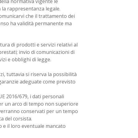
ella normativa vigente le
a la rappresentanza legale.
municarvi che il trattamento dei
nsenso ha validità permanente ma
ura di prodotti e servizi relativi al
 prestati; invio di comunicazioni di
vizi e obblighi di legge.
, tuttavia si riserva la possibilità
 le garanzie adeguate come previsto
 UE 2016/679, i dati personali
 per un arco di tempo non superiore
oro verranno conservati per un tempo
ta del corsista.
o e il loro eventuale mancato