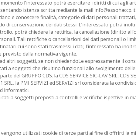
momento l’interessato potrà esercitare i diritti di cui agli art
ntando istanza scritta mediante la mail info@assohaccp.it
ano e conoscere finalità, categorie di dati personali trattati, 
o di conservazione dei dati stessi. L’interessato potrà inoltr
ollo, potrà chiedere la rettifica, la cancellazione (diritto all’ob
sonali. Tali rettifiche o cancellazioni dei dati personali o l
natari cui sono stati trasmessi i dati; l’interessato ha inoltre 
e previsto dalla normativa vigente.
 ad altri soggetti, se non chiedendoLe espressamente il con
ti a soggetti che risultino funzionali allo svolgimento delle 
nti parte del GRUPPO CDS: la CDS SERVICE SIC-LAV SRL, CDS 
 SRL, la PMI SERVIZI ed SERVIZI srl considerata la condivis
ed informatici.
ati a soggetti preposti a controlli e verifiche ispettive in ma
vengono utilizzati cookie di terze parti al fine di offrirti la 