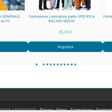
NERALE
Formazione Lavoratore parte SPECIFICA
Formazione
O
RISCHIO MEDIO
85,00 €
Acquista
F./P.IVA 14085841006 -
Privacy
-
News
-
Formazione
-
Formazi