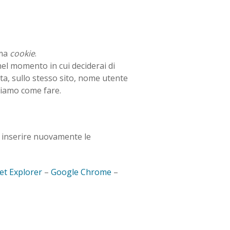
ama
cookie
.
 nel momento in cui deciderai di
ta, sullo stesso sito, nome utente
hiamo come fare.
e inserire nuovamente le
et Explorer
–
Google Chrome
–