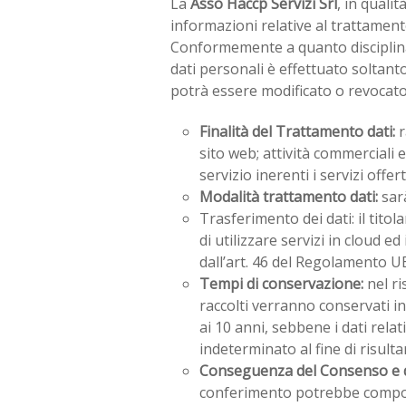
La
Asso Haccp Servizi Srl
, in quali
informazioni relative al trattament
Conformemente a quanto disciplina
dati personali è effettuato soltant
potrà essere modificato o revocato
Finalità del Trattamento dati:
r
sito web; attività commerciali e 
servizio inerenti i servizi offer
Modalità trattamento dati:
sarà
Trasferimento dei dati: il titol
di utilizzare servizi in cloud e
dall’art. 46 del Regolamento U
Tempi di conservazione:
nel ri
raccolti verranno conservati i
ai 10 anni, sebbene i dati rela
indeterminato al fine di risultar
Conseguenza del Consenso e 
conferimento potrebbe compor