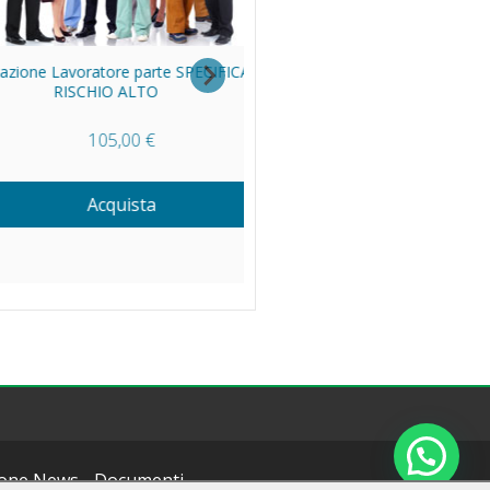
 Lavoratore parte SPECIFICA
Formazione Lavoratori parte GE
RISCHIO ALTO
+ SPECIFICA RISCHIO BASS
105,00 €
75,00 €
Acquista
Acquista
Hai bisogno di aiuto?
one News
-
Documenti