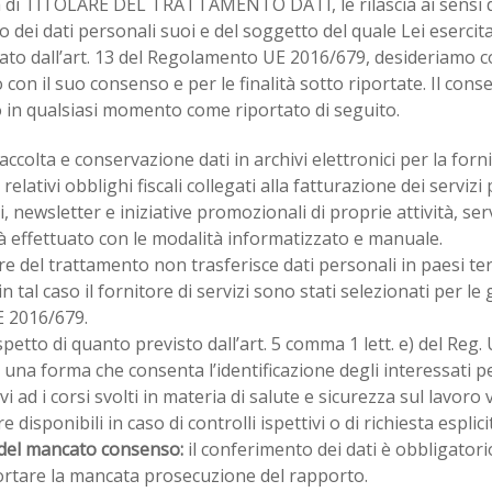
tà di TITOLARE DEL TRATTAMENTO DATI, le rilascia ai sensi d
o dei dati personali suoi e del soggetto del quale Lei esercit
to dall’art. 13 del Regolamento UE 2016/679, desideriamo co
o con il suo consenso e per le finalità sotto riportate. Il co
 in qualsiasi momento come riportato di seguito.
accolta e conservazione dati in archivi elettronici per la fornit
relativi obblighi fiscali collegati alla fatturazione dei servizi
ti, newsletter e iniziative promozionali di proprie attività, ser
 effettuato con le modalità informatizzato e manuale.
are del trattamento non trasferisce dati personali in paesi terzi
d in tal caso il fornitore di servizi sono stati selezionati per
E 2016/679.
spetto di quanto previsto dall’art. 5 comma 1 lett. e) del Reg.
n una forma che consenta l’identificazione degli interessati
tivi ad i corsi svolti in materia di salute e sicurezza sul lav
e disponibili in caso di controlli ispettivi o di richiesta esplici
del mancato consenso:
il conferimento dei dati è obbligatori
tare la mancata prosecuzione del rapporto.