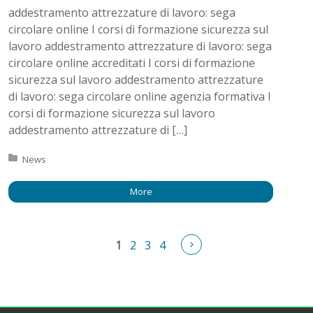
addestramento attrezzature di lavoro: sega
circolare online I corsi di formazione sicurezza sul
lavoro addestramento attrezzature di lavoro: sega
circolare online accreditati I corsi di formazione
sicurezza sul lavoro addestramento attrezzature
di lavoro: sega circolare online agenzia formativa I
corsi di formazione sicurezza sul lavoro
addestramento attrezzature di […]
Posted in:
News
More
Pages
Next
1
2
3
4