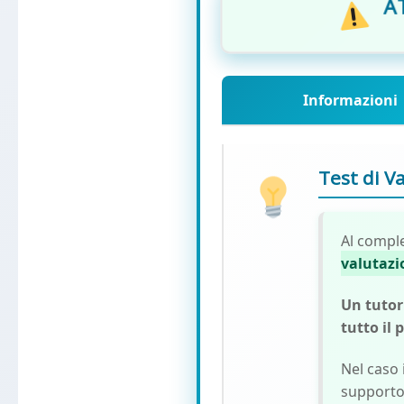
A
Informazioni
Test di V
Al comple
valutazi
Un tutor
tutto il
Nel caso 
supporto