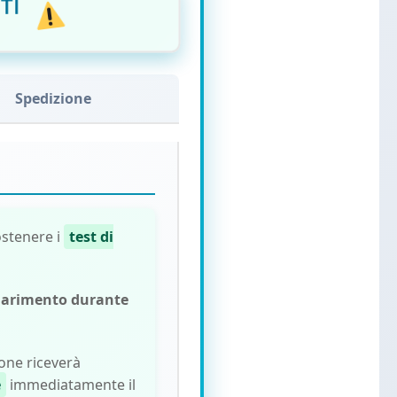
TI
Spedizione
ostenere i
test di
hiarimento durante
ione riceverà
e
immediatamente il