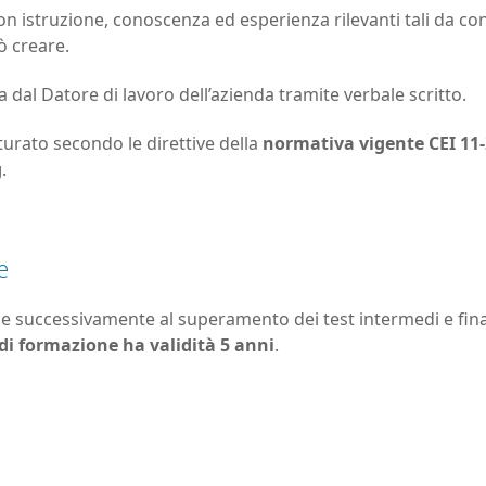
n istruzione, conoscenza ed esperienza rilevanti tali da conse
uò creare.
dal Datore di lavoro dell’azienda tramite verbale scritto.
turato secondo le direttive della
normativa vigente CEI 11
g
.
e
 successivamente al superamento dei test intermedi e finali 
 di formazione ha validità 5 anni
.