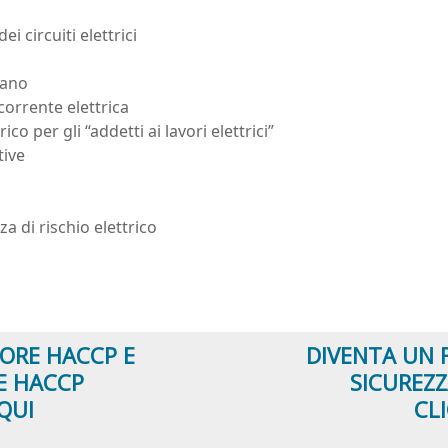
i circuiti elettrici
mano
 corrente elettrica
ico per gli “addetti ai lavori elettrici”
tive
a di rischio elettrico
ORE HACCP E
DIVENTA UN 
E HACCP
SICUREZ
QUI
CL