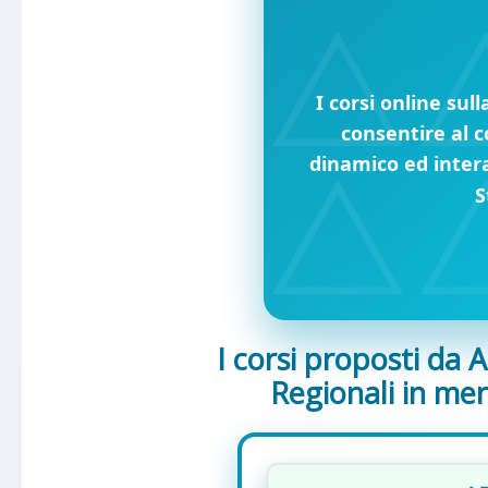
I corsi online sul
consentire al c
dinamico ed intera
S
I corsi proposti da
Regionali in mer